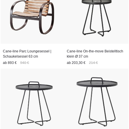
Cane-line Parc Loungesessel |
Cane-line On-the-move Beistelltisch
Schaukelsessel 63 cm
klein Ø 37 cm
ab
893 €
940 €
ab
203,30 €
214 €