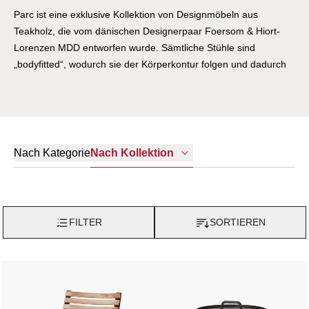
Parc ist eine exklusive Kollektion von Designmöbeln aus
Teakholz, die vom dänischen Designerpaar Foersom & Hiort-
Lorenzen MDD entworfen wurde. Sämtliche Stühle sind
„bodyfitted“, wodurch sie der Körperkontur folgen und dadurch
einen ganz besonderen Komfort bieten. Die Parc-Serie eignet
sich aufgrund ihrer vielfältigen Anwendungsmöglichkeiten, des
ansprechenden Charakters des Teakholzes sowie des
exklusiven Designs der Serie für kleine und große Bereiche im
Freien. Parc wird aus zertifiziertem Teakholz und
Nach Kategorie
Nach Kollektion
pulverlackiertem Aluminium hergestellt, wodurch bei jeder
Witterung eine widerstandsfähige Oberfläche gewährleistet ist.
FILTER
SORTIEREN