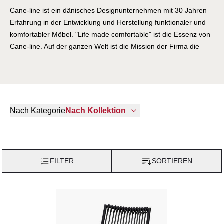
Cane-line ist ein dänisches Designunternehmen mit 30 Jahren
Erfahrung in der Entwicklung und Herstellung funktionaler und
komfortabler Möbel. "Life made comfortable" ist die Essenz von
Cane-line. Auf der ganzen Welt ist die Mission der Firma die
gleiche - das Leben komfortabel zu gestalten und dem Leben
und den Orten, an denen Sie sich entspannen, einen Mehrwert
zu geben. Sie fokussiert sich ständig auf Qualität, innovative
Technologien und Komfort in Produkten und Leben, um
sicherzustellen, dass die Cane-line Möbel mit größter Sorgfalt
Nach Kategorie
Nach Kollektion
für die Umwelt und das Wohlbefinden der Menschen hergestellt
werden. Cane-line Mitarbeiter haben unzählige Stunden
gebraucht, um die richtigen Designs, Technologien und
Materialien zu entwickeln und auszuwählen. Cane-Line
FILTER
SORTIEREN
Gartenmöbel können weltweit und unter allen klimatischen
Bedingungen verwendet werden. Die starken Rahmen, UV-
beständigen Materialien und schnell trocknenden Kissen können
bei strahlender Sonne, strömendem Regen oder Frost draußen
bleiben.