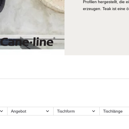
Profilen hergestellt, die
erzeugen. Teak ist eine ö
eignet. Das Holz patinier
silbergrauen Farbe. Dur
warmen natürlichen Farb
wetterbeständigem Cane-
schnell trocknendem Scha
komfortabel, während Det
verraten. Der Stuhl ist s
durchaus auch andere St
Angebot
Tischform
Tischlänge
Form
Funktionsmerkmale
Kategorien
Material
Material
Max.