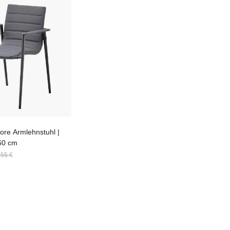
Core Armlehnstuhl |
60 cm
455 €