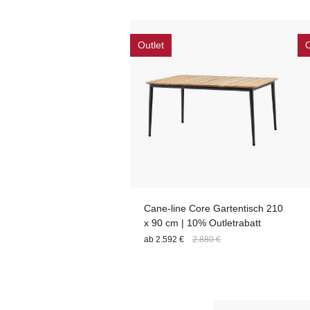
Nutzungsbereich
Setgröße
Tischgestell
Tischbreite
Material
Outlet
O
Cane-line Core Gartentisch 210
x 90 cm | 10% Outletrabatt
ab
2.592 €
2.880 €