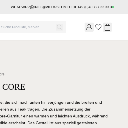
WHATSAPP
INFO@VILLA-SCHMIDT.DE
+49 (0)40 727 33 33 3
Wishlist
Shopping 
ore
 CORE
, die sich nach unten hin verjüngen und die breiten und
ellen aus Teak tragen. Die Zusammensetzung der
 Core-Garnitur einen warmen und leichten Ausdruck, während
lide erscheint. Das Gestell ist aus speziell gestalteten