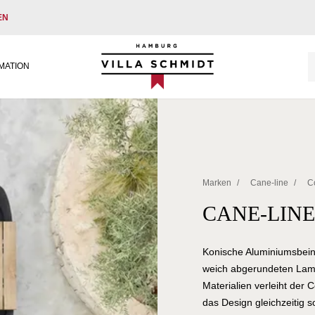
EN
Villa Schmidt
MATION
Marken
/
Cane-line
/
C
CANE-LINE
Konische Aluminiumsbeine
weich abgerundeten Lam
Materialien verleiht der
das Design gleichzeitig so