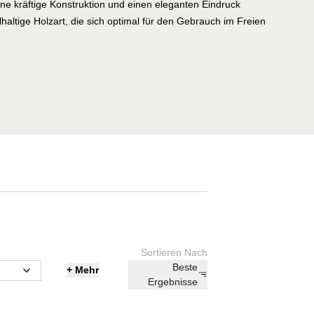
 eine kräftige Konstruktion und einen eleganten Eindruck
lhaltige Holzart, die sich optimal für den Gebrauch im Freien
t im Laufe der Jahre auf natürliche Weise zu einer kühlen,
ch die Verwendung von Teaköl kann es aber auch seinen
ton behalten. Die Stühle der Core-Serie wurden aus
line SoftTouch® (Grau oder Braun) mit einer Polsterung aus
umstoff hergestellt. Die gepolsterten Stühle sind äußerst
ails an den Armlehnen das spezielle Design dahinter
tabelbar und wurde für die Tischserie entworfen, wobei
ühle den stilgerechten Tisch ergänzen können.
Sortieren Nach
Beste
+
Mehr
Ergebnisse