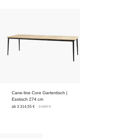
hl
s
Cane-line Core Gartentisch |
Esstisch 274 cm
ab
3.314,55 €
3.489 €