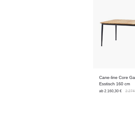
Cane-line Core Gar
Esstisch 160 cm
ab
2.160,30 €
2.274