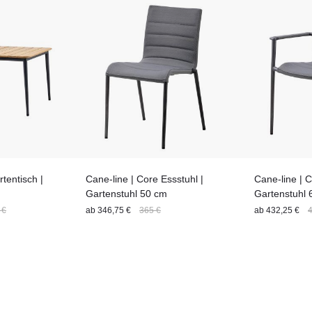
tentisch |
Cane-line | Core Essstuhl |
Cane-line | 
Gartenstuhl 50 cm
Gartenstuhl 
 €
ab
346,75 €
365 €
ab
432,25 €