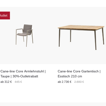
Sitzfläche
Stuhlgestell
Personenanza
Sitzhöhe (Sitzart)
Stil
Stuhl-Feature
Tischplatte
Tischgröße
Material
utlet
Cane-line Core Armlehnstuhl |
Cane-line Core Gartentisch |
Taupe | 30%-Outletrabatt
Esstisch 210 cm
ab
312 €
445 €
ab
2.736 €
2.880 €