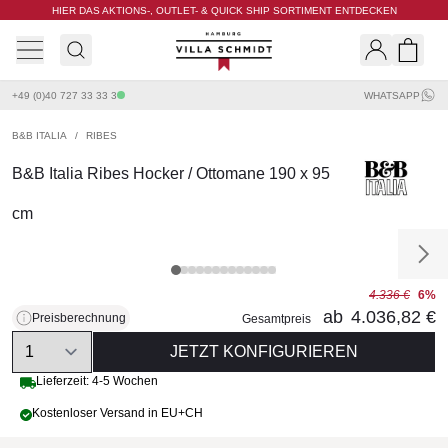
HIER DAS AKTIONS-, OUTLET- & QUICK SHIP SORTIMENT ENTDECKEN
Villa Schmidt
Search
Shopp
+49 (0)40 727 33 33 3
WHATSAPP
B&B ITALIA
/
RIBES
B&B Italia Ribes Hocker / Ottomane 190 x 95
cm
4.336 €
6%
ab
4.036,82 €
Preisberechnung
Gesamtpreis
Quantity
JETZT KONFIGURIEREN
Lieferzeit: 4-5 Wochen
Kostenloser Versand in EU+CH