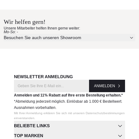
B&B Italia Materialmuster nach
Produkteigenschaften
Hause bestellen
Gestell: Gestell Aluminium, lackiert
Sitzkissen: geformtes Polyurethan, Ecogreen
Wir helfen gern!
Erleben Sie unsere Stoffe und Materialien ganz in Ruhe in
(Polyethylen- und Polyestermischung), Futter aus
Unsere Mitarbeiter helfen Ihnen gerne weiter:
Ihren eigenen vier Wänden.
Polyesterfaser mit wasserabweisender Beschichtung
Mo-So: -
Sitzhöhe: 42 cm
Aktuelle Originalstoffe des Herstellers
Besuchen Sie auch unseren Showroom
Maße: B190 x T95 x 42 cm
Farbe, Struktur und Haptik authentisch erleben
Gewicht: 31 kg
Persönliche Beratung bei Ihrer Konfiguration
Produktnummer:
JETZT MUSTER BESTELLEN
RB190P
NEWSLETTER ANMELDUNG
Hersteller:
ANMELDEN
B&B Italia
Anmelden und 11% Rabatt auf Ihre erste Bestellung erhalten.*
*Abmeldung jederzeit möglich. Einlösbar ab 1.000 € Bestellwert.
Ausnahmen vorbehalten.
Mit Ihrer Anmeldung erklären Sie sich mit unseren Datenschutzbestimmungen
einverstanden.
BELIEBTE LINKS
TOP MARKEN