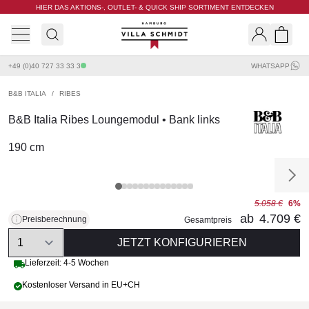
HIER DAS AKTIONS-, OUTLET- & QUICK SHIP SORTIMENT ENTDECKEN
Villa Schmidt
Search
Shopp
+49 (0)40 727 33 33 3
WHATSAPP
B&B ITALIA
/
RIBES
B&B Italia Ribes Loungemodul • Bank links
190 cm
5.058 €
6%
ab
4.709 €
Preisberechnung
Gesamtpreis
Quantity
JETZT KONFIGURIEREN
Lieferzeit: 4-5 Wochen
Kostenloser Versand in EU+CH