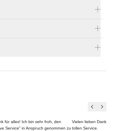
Produktnummer:
44319
ellen
Hersteller:
ch
en vier Wänden.
Vondom
über
Seine
t,
k für alles! Ich bin sehr froh, den
Vielen lieben Dank für das net
ove Service" in Anspruch genommen zu
tollen Service.