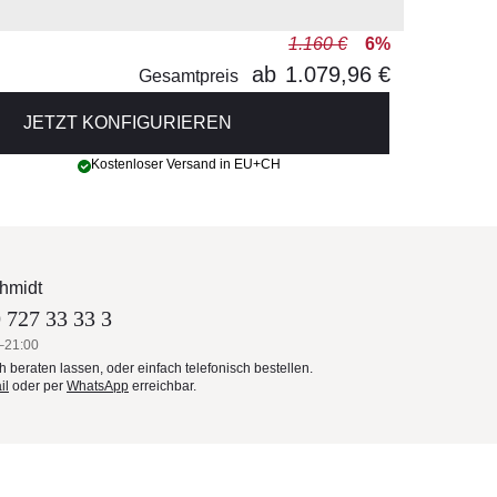
1.160 €
6%
ab
1.079,96 €
Gesamtpreis
JETZT KONFIGURIEREN
Kostenloser Versand in EU+CH
hmidt
 727 33 33 3
–21:00
ch beraten lassen, oder einfach telefonisch bestellen.
il
oder per
WhatsApp
erreichbar.