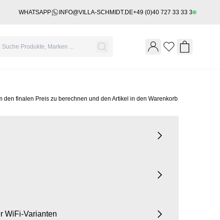
WHATSAPP
INFO@VILLA-SCHMIDT.DE
+49 (0)40 727 33 33 3
Wishlist
Shopping 
m den finalen Preis zu berechnen und den Artikel in den Warenkorb
für WiFi-Varianten