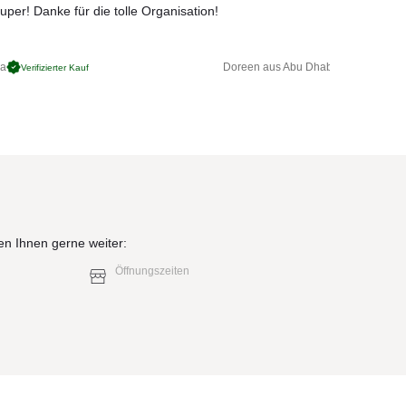
uper! Danke für die tolle Organisation!
ga
Doreen aus Abu Dhabi
Verifizierter Kauf
Verifizierter 
en Ihnen gerne weiter:
Öffnungszeiten