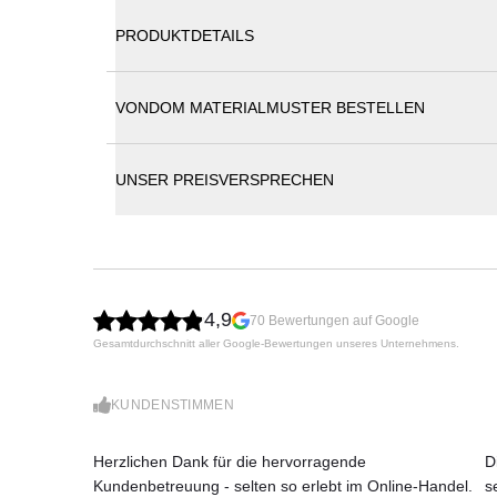
PRODUKTDETAILS
VONDOM MATERIALMUSTER BESTELLEN
Vondom Pixel Couchtisch |
UNSER PREISVERSPRECHEN
Das Design der Kollektion Pixel Lounge ist in
digitales Bild zusammensetzt. Die Lounge-Mo
zu einem attraktiven und modernen Arrangem
unabhängigen Modulen, mit denen unzählige
die Chaiselongue bis hin zum Eckelement ode
4,9
70 Bewertungen auf Google
Sitzhöhe, die für eine intimere Nutzung konzi
Gesamtdurchschnitt aller Google-Bewertungen unseres Unternehmens.
Vielseitigkeit wird durch die Polsterung erhöht
die sich gut miteinander kombinieren lassen.
KUNDENSTIMMEN
Maße (B × T × H)
160 × 100 × 25 cm
Herzlichen Dank für die hervorragende
D
Kundenbetreuung - selten so erlebt im Online-Handel.
s