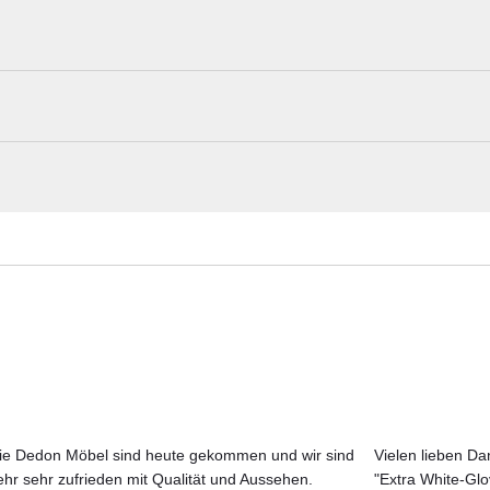
 Loungetisch
Vondom Materialmuster nach Hause best
spiriert von den kleinen Farbelementen, aus denen sich ein
dule mit ihren zahlreichen Kombinationsmöglichkeiten fügen si
Erleben Sie unsere Stoffe und Materialien ganz in Ruhe in Ihren eigen
ent zusammen. Das Gartensofa Pixel besteht aus drei
Aktuelle Originalstoffe des Herstellers
 Formen geschaffen werden können: vom linearen Loungesofa 
Farbe, Struktur und Haptik authentisch erleben
r sogar zum Bett. Das Hauptmerkmal von Pixel ist die niedrige
Persönliche Beratung bei Ihrer Konfiguration
piert wurde und das Möbelstück mit Chill-out-Zonen verbindet. 
, die in einer Vielzahl von Stoffen und Ausführungen erhältlich is
ie Dedon Möbel sind heute gekommen und wir sind
Vielen lieben Dan
ehr sehr zufrieden mit Qualität und Aussehen.
"Extra White-Gl