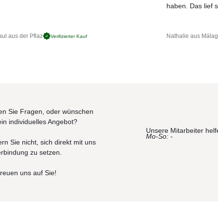
JETZT MUSTER BESTELLEN
haben. Das lief s
ul aus der Pflaz
Nathalie aus Mála
Verifizierter Kauf
n Sie Fragen, oder wünschen
ein individuelles Angebot?
Unsere Mitarbeiter helf
Mo-So: -
rn Sie nicht, sich direkt mit uns
erbindung zu setzen.
freuen uns auf Sie!