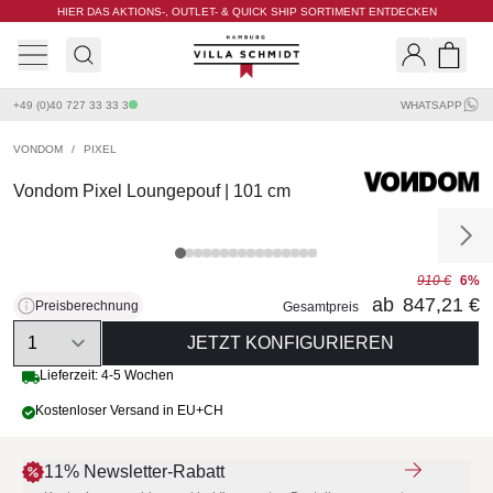
HIER DAS AKTIONS-, OUTLET- & QUICK SHIP SORTIMENT ENTDECKEN
Villa Schmidt
Search
Shopp
+49 (0)40 727 33 33 3
WHATSAPP
VONDOM
/
PIXEL
Vondom Pixel Loungepouf | 101 cm
910 €
6%
ab
847,21 €
Preisberechnung
Gesamtpreis
Quantity
JETZT KONFIGURIEREN
Lieferzeit: 4-5 Wochen
Kostenloser Versand in EU+CH
11% Newsletter-Rabatt