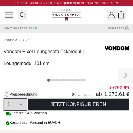
HIER DAS AKTIONS-, OUTLET- & QUICK SHIP SORTIMENT ENTDECKEN
Villa Schmidt
Search
Shopp
+49 (0)40 727 33 33 3
WHATSAPP
VONDOM
/
PIXEL
Vondom Pixel Loungesofa Eckmodul |
Loungemodul 101 cm
1.368 €
6%
ab
1.273,61 €
Preisberechnung
Gesamtpreis
Quantity
JETZT KONFIGURIEREN
Lieferzeit: 4-5 Wochen
Kostenloser Versand in EU+CH