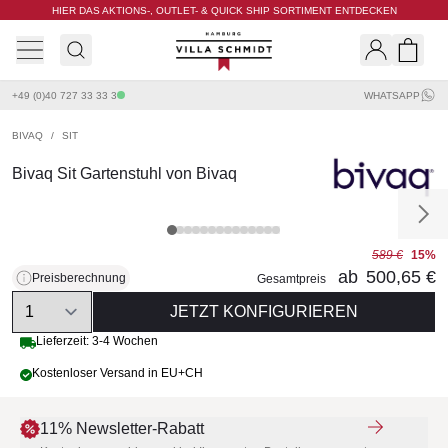
HIER DAS AKTIONS-, OUTLET- & QUICK SHIP SORTIMENT ENTDECKEN
Villa Schmidt
Search
Shopp
+49 (0)40 727 33 33 3
WHATSAPP
BIVAQ
/
SIT
Bivaq Sit Gartenstuhl von Bivaq
589 €
15%
ab
500,65 €
Preisberechnung
Gesamtpreis
Quantity
JETZT KONFIGURIEREN
Lieferzeit: 3-4 Wochen
Kostenloser Versand in EU+CH
11% Newsletter-Rabatt