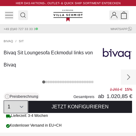
HIER DAS AKTIONS-, OUTLET- & QUICK SHIP SORTIMENT ENTDECKEN
Villa Schmidt
Search
Shopp
+49 (0)40 727 33 33 3
WHATSAPP
BIVAQ
/
SIT
Bivaq Sit Loungesofa Eckmodul links von
Bivaq
1.201 €
15%
ab
1.020,85 €
Preisberechnung
Gesamtpreis
Quantity
JETZT KONFIGURIEREN
Lieferzeit: 3-4 Wochen
Kostenloser Versand in EU+CH