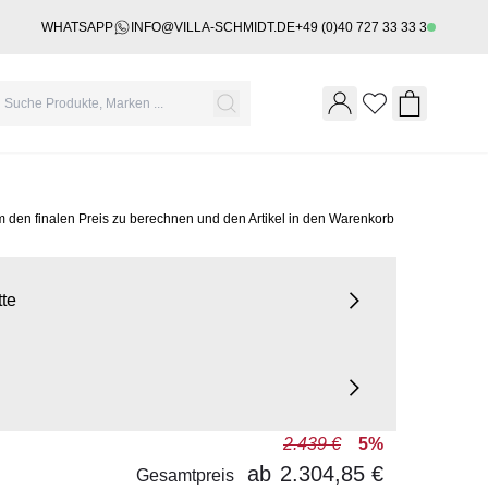
WHATSAPP
INFO@VILLA-SCHMIDT.DE
+49 (0)40 727 33 33 3
Wishlist
Shopping 
m den finalen Preis zu berechnen und den Artikel in den Warenkorb
tte
2.439 €
5%
ab
2.304,85 €
Gesamtpreis