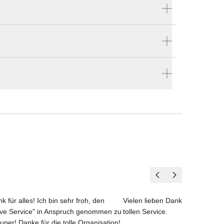
Produktnummer:
BSK-351-01
ehne
Hersteller:
n
Roda
len
s
buste
en vier Wänden.
ort
k für alles! Ich bin sehr froh, den
Vielen lieben Dank für das net
ove Service" in Anspruch genommen zu
tollen Service.
uper! Danke für die tolle Organisation!