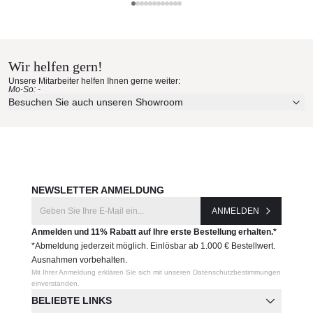
UV-, witterungs- und farbbeständig
Roda Materialmuster nach Hause
leicht zu reinigen
Maße: (B × T × H)
bestellen
135 × 135 × 39/67 (28/11/39) cm
Wir helfen gern!
Erleben Sie unsere Stoffe und Materialien ganz in Ruhe in
Produktnummer:
Unsere Mitarbeiter helfen Ihnen gerne weiter:
Ihren eigenen vier Wänden.
Mo-So: -
BSK354-331
Aktuelle Originalstoffe des Herstellers
Besuchen Sie auch unseren Showroom
Farbe, Struktur und Haptik authentisch erleben
Hersteller:
Persönliche Beratung bei Ihrer Konfiguration
Roda
JETZT MUSTER BESTELLEN
NEWSLETTER ANMELDUNG
ANMELDEN
Anmelden und 11% Rabatt auf Ihre erste Bestellung erhalten.*
*Abmeldung jederzeit möglich. Einlösbar ab 1.000 € Bestellwert.
Ausnahmen vorbehalten.
Mit Ihrer Anmeldung erklären Sie sich mit unseren Datenschutzbestimmungen
einverstanden.
BELIEBTE LINKS