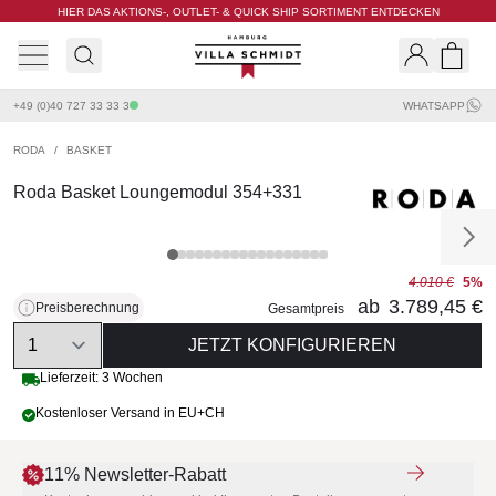
HIER DAS AKTIONS-, OUTLET- & QUICK SHIP SORTIMENT ENTDECKEN
Villa Schmidt
Search
Shopp
+49 (0)40 727 33 33 3
WHATSAPP
RODA
/
BASKET
Roda Basket Loungemodul 354+331
4.010 €
5%
ab
3.789,45 €
Preisberechnung
Gesamtpreis
Quantity
JETZT KONFIGURIEREN
Lieferzeit: 3 Wochen
Kostenloser Versand in EU+CH
11% Newsletter-Rabatt