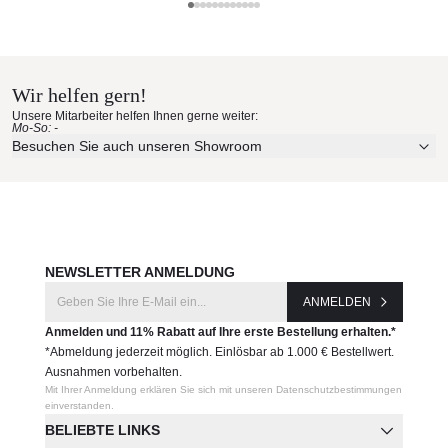
UV-, witterungs- und farbbeständig
Roda Materialmuster nach Hause
leicht zu reinigen
Maße: (B × T × H)
bestellen
90 × 90 × 67 (28/11/39) cm
Wir helfen gern!
Erleben Sie unsere Stoffe und Materialien ganz in Ruhe in
Produktnummer:
Unsere Mitarbeiter helfen Ihnen gerne weiter:
Ihren eigenen vier Wänden.
Mo-So: -
BSK350-XX
Aktuelle Originalstoffe des Herstellers
Besuchen Sie auch unseren Showroom
Farbe, Struktur und Haptik authentisch erleben
Hersteller:
Persönliche Beratung bei Ihrer Konfiguration
Roda
JETZT MUSTER BESTELLEN
NEWSLETTER ANMELDUNG
ANMELDEN
Anmelden und 11% Rabatt auf Ihre erste Bestellung erhalten.*
*Abmeldung jederzeit möglich. Einlösbar ab 1.000 € Bestellwert.
Ausnahmen vorbehalten.
Mit Ihrer Anmeldung erklären Sie sich mit unseren Datenschutzbestimmungen
einverstanden.
BELIEBTE LINKS