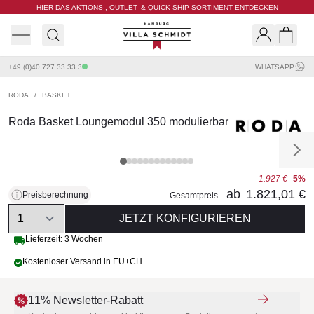
HIER DAS AKTIONS-, OUTLET- & QUICK SHIP SORTIMENT ENTDECKEN
Villa Schmidt
Search
Shopp
+49 (0)40 727 33 33 3
WHATSAPP
RODA
/
BASKET
Roda Basket Loungemodul 350 modulierbar
1.927 €
5%
ab
1.821,01 €
Preisberechnung
Gesamtpreis
Quantity
JETZT KONFIGURIEREN
Lieferzeit: 3 Wochen
Kostenloser Versand in EU+CH
11% Newsletter-Rabatt