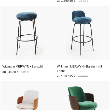
ab
1.560,85 €
1.643 €
Wittmann MERWYN • Barstuhl
Wittmann MERWYN • Barstuhl mit
Lehne
ab
944,30 €
994 €
ab
1.387,95 €
1.461 €