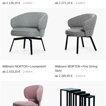
ab
2.126,10 €
2.238 €
ab
1.271,10 €
1.338 €
Wittmann MORTON • Loungestuhl
Wittmann MORTON • Fine Dining
Stuhl
ab
2.333,20 €
2.456 €
ab
2.280,95 €
2.401 €