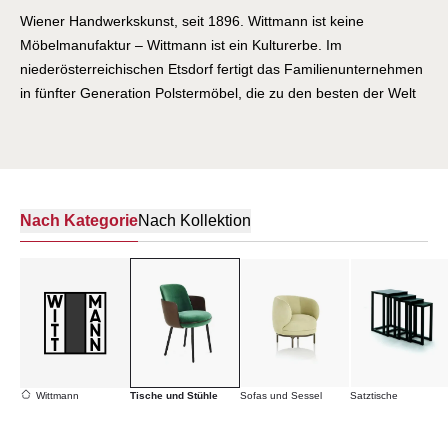
Wiener Handwerkskunst, seit 1896. Wittmann ist keine
Möbelmanufaktur – Wittmann ist ein Kulturerbe. Im
niederösterreichischen Etsdorf fertigt das Familienunternehmen
in fünfter Generation Polstermöbel, die zu den besten der Welt
gehören. Jeder Sessel, jedes Sofa wird von Hand gebaut, von
Sattlern und Polsterern, deren Wissen über Generationen
weitergegeben wurde. Wittmann hat die Entwürfe der Wiener
Moderne bewahrt und neu belebt: die Ikonen von Josef
Hoffmann, die Visionen von Adolf Loos – Klassiker, die hier noch
Nach Kategorie
Nach Kollektion
heute gefertigt werden wie vor hundert Jahren. Doch Wittmann
ist mehr als ein Museum. Zeitgenössische Designer wie
Sebastian Herkner, Luca Nichetto und Paolo Piva haben das
Erbe weitergeschrieben, mit Möbeln, die Tradition und
Gegenwart verbinden. Feinstes Leder, erlesene Stoffe,
Konstruktionen, die Jahrzehnte überdauern. Wittmann steht für
die Überzeugung, dass wahre Qualität keine Abkürzungen
Wittmann
Tische und Stühle
Sofas und Sessel
Satztische
kennt. Nur Zeit, Können und Hingabe.