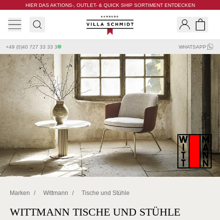
HIER DAS AKTIONS-, OUTLET- & QUICK SHIP SORTIMENT ENTDECKEN
Villa Schmidt
Search
Shopp
+49 (0)40 727 33 33 3
WHATSAPP
Marken
/
Wittmann
/
Tische und Stühle
WITTMANN TISCHE UND STÜHLE