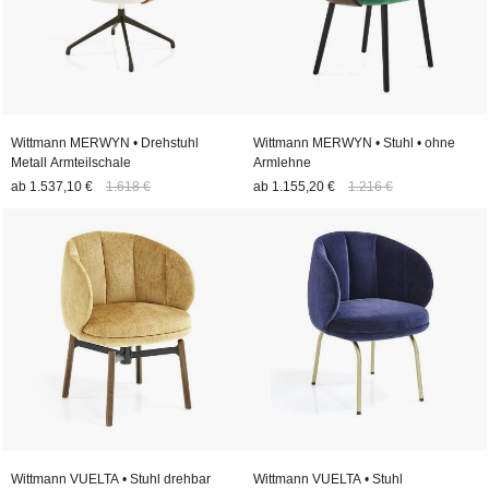
Wittmann MERWYN • Drehstuhl
Wittmann MERWYN • Stuhl • ohne
Metall Armteilschale
Armlehne
ab
1.537,10 €
1.618 €
ab
1.155,20 €
1.216 €
Wittmann VUELTA • Stuhl drehbar
Wittmann VUELTA • Stuhl