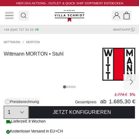
HIER DAS AKTIONS-, OUTLET- & QUICK SHIP SORTIMENT ENTDECKEN
Villa Schmidt
Search
Shopp
+49 (0)40 727 33 33 3
WHATSAPP
WITTMANN
/
MORTON
Wittmann MORTON • Stuhl
1.774 €
5%
ab
1.685,30 €
Preisberechnung
Gesamtpreis
Quantity
JETZT KONFIGURIEREN
Lieferzeit: 8 Wochen
Kostenloser Versand in EU+CH