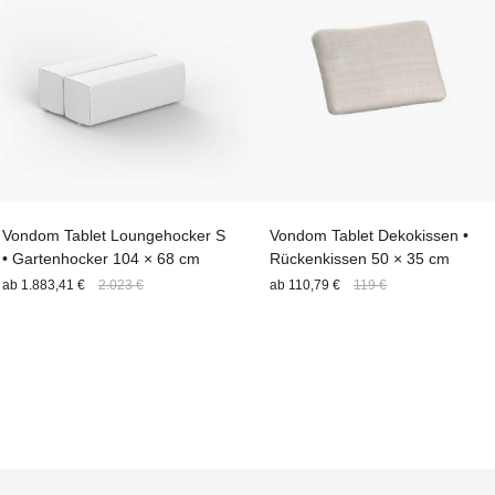
Vondom Tablet Loungehocker S
Vondom Tablet Dekokissen •
• Gartenhocker 104 × 68 cm
Rückenkissen 50 × 35 cm
ab
1.883,41 €
2.023 €
ab
110,79 €
119 €