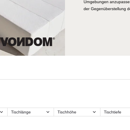
Umgebungen anzupassen 
der Gegenüberstellung de
Hauptziel ist. Die stabil
Metallstruktur basiert un
seiner raffinierten Ästhe
Innen- als auch für Auß
Tischlänge
Tischhöhe
Tischtiefe
Funktionsmerkmale
Hockerart
Länge
Material
Max.
Modulart