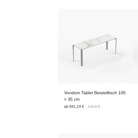
Sitzfläche
Nutzungsbereich
Sitzanzahl
Stuhl-Features
Tiefe
Tischplatte
Material
Vondom Tablet Beistelltisch 105
× 35 cm
ab
941,24 €
1.011 €