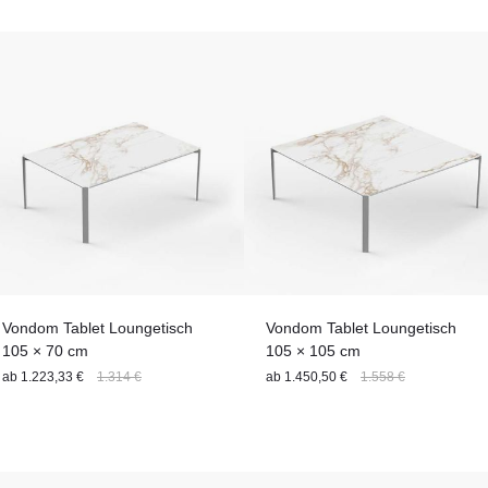
Stuhlgestell
Personenanzahl
Sitzhöhe (Sitzart)
Sitztiefe
Stil
Tischgestell
Tischbreite
Tischgröße
Material
Vondom Tablet Loungetisch
Vondom Tablet Loungetisch
105 × 70 cm
105 × 105 cm
ab
1.223,33 €
1.314 €
ab
1.450,50 €
1.558 €