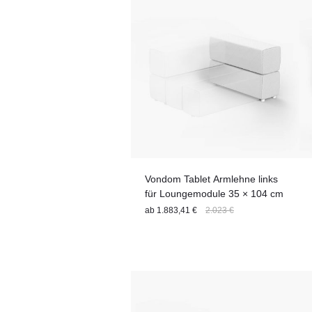
Vondom Tablet Armlehne links
für Loungemodule 35 × 104 cm
ab
1.883,41 €
2.023 €