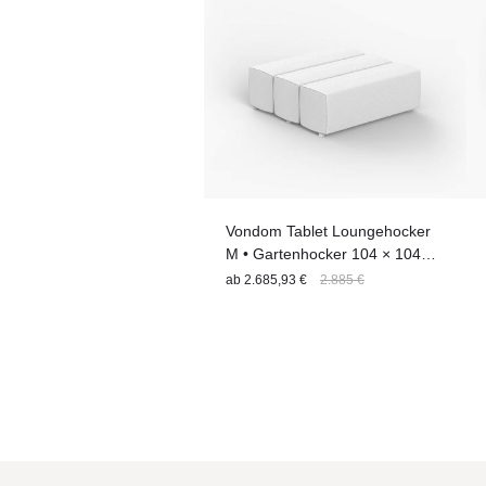
Vondom Tablet Loungehocker
M • Gartenhocker 104 × 104
cm
ab
2.685,93 €
2.885 €