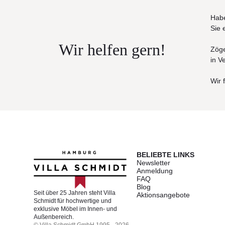
Habe
Sie 
Wir helfen gern!
Zöge
in V
Wir 
BELIEBTE LINKS
Newsletter
Anmeldung
FAQ
Blog
Seit über 25 Jahren steht Villa
Aktionsangebote
Schmidt für hochwertige und
exklusive Möbel im Innen- und
Außenbereich.
© Villa Schmidt GmbH 1995 - 2026