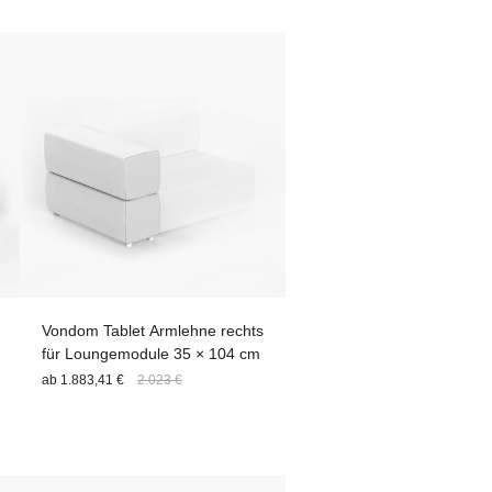
Vondom Tablet Armlehne rechts
für Loungemodule 35 × 104 cm
ab
1.883,41 €
2.023 €