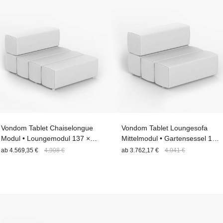
Vondom Tablet Chaiselongue
Vondom Tablet Loungesofa
Modul • Loungemodul 137 ×
Mittelmodul • Gartensessel 106
104 cm
× 103 cm
ab
4.569,35 €
4.908 €
ab
3.762,17 €
4.041 €