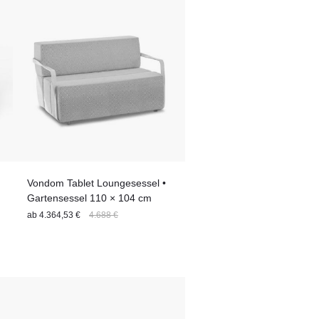
Vondom Tablet Loungesessel •
Gartensessel 110 × 104 cm
ab
4.364,53 €
4.688 €