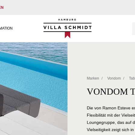
EN
Villa Schmidt
MATION
Marken
/
Vondom
/
Tab
VONDOM T
Die von Ramon Esteve en
Flexibilität mit der Viels
Loungegruppe, das auf der
Vielseitigkeit zeigt sich