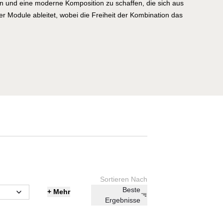
und eine moderne Komposition zu schaffen, die sich aus
r Module ableitet, wobei die Freiheit der Kombination das
e Ausführung, die auf Polyurethanschaum mit einer
d mit Polypropylengewebe gepolstert ist, macht Tablet dank
tik und Verarbeitung zu einer perfekten Kollektion sowohl für
enräume.
Sortieren Nach
Beste
+
Mehr
Ergebnisse