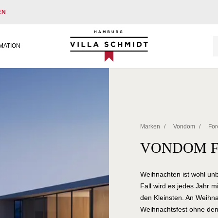
EN
Villa Schmidt
MATION
Marken
/
Vondom
/
For
VONDOM F
Weihnachten ist wohl unb
Fall wird es jedes Jahr m
den Kleinsten. An Weihna
Weihnachtsfest ohne den