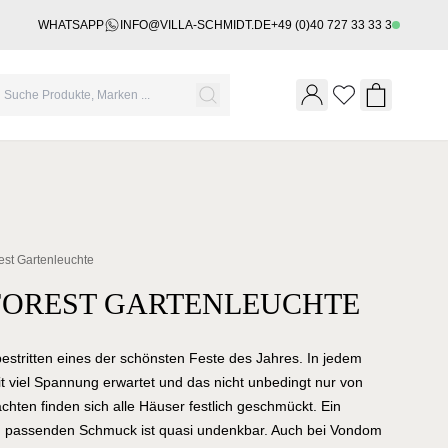
WHATSAPP
INFO@VILLA-SCHMIDT.DE
+49 (0)40 727 33 33 3
Wishlist
Shopping 
est Gartenleuchte
OREST GARTENLEUCHTE
estritten eines der schönsten Feste des Jahres. In jedem
it viel Spannung erwartet und das nicht unbedingt nur von
chten finden sich alle Häuser festlich geschmückt. Ein
 passenden Schmuck ist quasi undenkbar. Auch bei Vondom