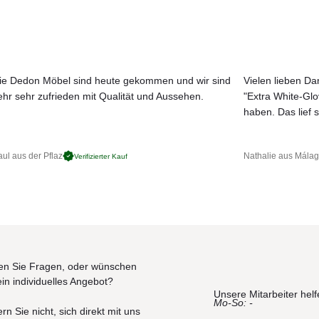
den vorab für Ihre Terrasse und Ihren Garten bestimmt. Genau wie bei
ra einfach zusammengefaltet und abgestellt. So kann Ihr Schattenspen
n nur die mitgelieferte Schutzhülle über den Schirm zu schieben. Der
ie Dedon Möbel sind heute gekommen und wir sind
Vielen lieben Dan
t sich einfach bedienen und dreht um 360° um den Mast.
ehr sehr zufrieden mit Qualität und Aussehen.
"Extra White-Gl
JETZT MUSTER BESTELLEN
individuelle Optionen)
haben. Das lief s
dmäßig 4 Kunststoffschalen, die mit mit individuellem Wunschmaterial
lbst zu bestimmen. Geeignete Materialien sind z.B. Sand, Kieselstein,
ul aus der Pflaz
Nathalie aus Mála
Verifizierter Kauf
ICHT zu verwenden und Pflastersteine oder Fliesen im Schirmfuß zu
 installiert; in Farbe: RAL 1013 Beige Limestone
S 14) oder Betonverankerung (S 12)
ar.
n Sie Fragen, oder wünschen
ein individuelles Angebot?
Unsere Mitarbeiter helf
Mo-So: -
rn Sie nicht, sich direkt mit uns