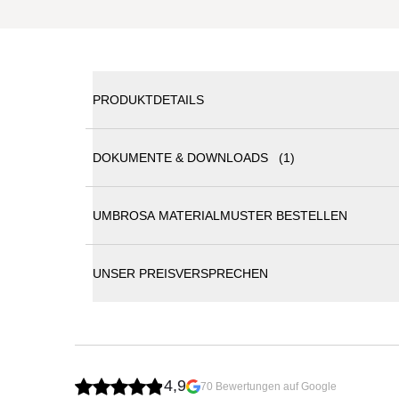
PRODUKTDETAILS
DOKUMENTE & DOWNLOADS (1)
Umbrosa Versa UX Sand, Latte & Safari Sonnensc
UMBROSA MATERIALMUSTER BESTELLEN
Umbrosa Sonnenschirme Katalog
Sonnensegel Versa UX Sand, Latte & Safari
UNSER PREISVERSPRECHEN
Dieser innovative Schattenspender hat ein einziga
einfach jeder Situation angepasst werden, so wie 
ausgesprochene Farbpalette. Die Formgebung des V
sich leicht mit straffen Design-Möbeln kombiniere
4,9
70 Bewertungen auf Google