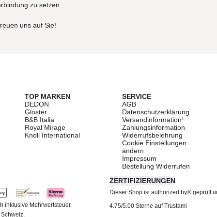
erbindung zu setzen.
freuen uns auf Sie!
TOP MARKEN
SERVICE
DEDON
AGB
Gloster
Datenschutzerklärung
B&B Italia
Versandinformation¹
Royal Mirage
Zahlungsinformation
Knoll International
Widerrufsbelehrung
Cookie Einstellungen
ändern
Impressum
Bestellung Widerrufen
ZERTIFIZIERUNGEN
Dieser Shop ist authorized.by® geprüft und
h inklusive Mehrwertsteuer.
4.75/5.00 Sterne auf Trustami
d Schweiz.