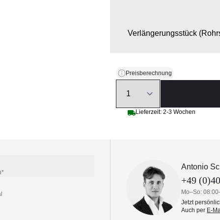
Verlängerungsstück (Rohrs
Preisberechnung
Quantity
Lieferzeit: 2-3 Wochen
Antonio Sc
n*
+49 (0)40
Mo–So: 08:00
l
Jetzt persönli
Auch per
E-Ma