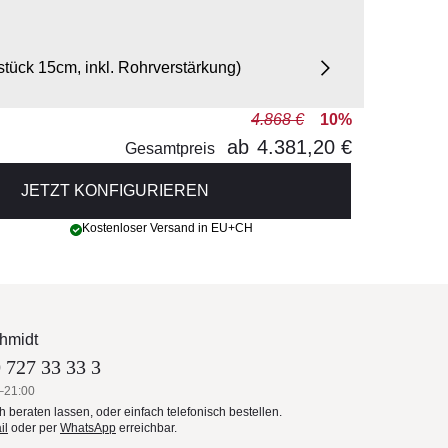
tück 15cm, inkl. Rohrverstärkung)
4.868 €
10%
ab
4.381,20 €
Gesamtpreis
JETZT KONFIGURIEREN
Kostenloser Versand in EU+CH
hmidt
 727 33 33 3
–21:00
ch beraten lassen, oder einfach telefonisch bestellen.
il
oder per
WhatsApp
erreichbar.