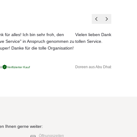
m
der
k für alles! Ich bin sehr froh, den
Vielen lieben Dank für das net
ove Service" in Anspruch genommen zu
tollen Service.
uper! Danke für die tolle Organisation!
ga
Doreen aus Abu Dhabi
Verifizierter Kauf
Verifizierter 
en Ihnen gerne weiter:
Öffnungszeiten