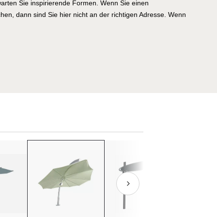
warten Sie inspirierende Formen. Wenn Sie einen
en, dann sind Sie hier nicht an der richtigen Adresse. Wenn
 Terrasse mit einem außergewöhnlichen Schattenspender
nd Sie hier genau richtig. Die Natur war Vorbild bei den
tus kommt in Form eines leicht geschwungenen Blattes
nnensegel schwingt sich natürlich elegant in die Lüfte und
rus wurde vom Naturschauspiel des Verpuppens inspiriert
ren Rückzugsort schaffen. Bei den Rimbou-Schirmen haben
in Schirm interessanter und schöner als der andere. Echte
die Entscheidung für ein Modell ist allein eine Frage des
s. Bei Umbrosa hat man diese wunderbaren Schirme
 Rimbou versammelt. Dieser Ausdruck steht für den
der nur schwer zugänglich ist und in dem sich die Natur
keln kann. Der natürliche Schatten, der in diesem Bereich
rus, Venus und Lotus nachgeahmt. Erfreuen Sie sich hier bei
 eleganten Formen und Farben und finden Sie Ihren
gt ja schon bald ein Rimbou-Schirm bei Ihnen daheim für ein
es Ambiente in der schönsten Zeit des Jahres. Der Sommer
n zu diesen oder anderen hochwertigen Outdoorprodukten