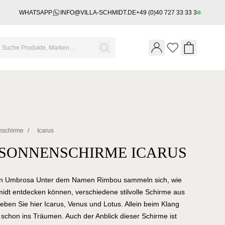
WHATSAPP
INFO@VILLA-SCHMIDT.DE
+49 (0)40 727 33 33 3
Wishlist
Shopping 
nschirme
/
Icarus
SONNENSCHIRME ICARUS
ion Umbrosa Unter dem Namen Rimbou sammeln sich, wie
hmidt entdecken können, verschiedene stilvolle Schirme aus
en Sie hier Icarus, Venus und Lotus. Allein beim Klang
chon ins Träumen. Auch der Anblick dieser Schirme ist