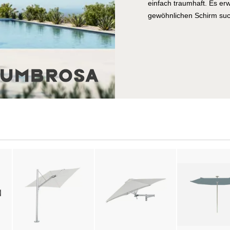
einfach traumhaft. Es er
gewöhnlichen Schirm such
Sie aber Ihre heimische
verzieren wollen, dann si
Rimbou-Schirmen: Der Lo
daher. Auch das Venus-So
über Ihren Kopf. Der Ica
und soll einen wunderba
Sie die Qual der Wahl. E
Hingucker sind Sie alle, 
persönlichen Geschmack
bewusst unter dem Namen
Bereich des Dschungels, 
ungestört und frei entwic
entsteht, wird durch Ica
der Villa Schmidt an den
Favoriten. Vielleicht sor
natürliches und exklusiv
kann kommen! Bei Frage