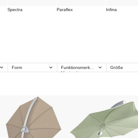
rufen Sie uns einfach an.
Spectra
Paraflex
Infina
alles und beantwortet ge
Form
Funktionsmerkmale
Größe
Maximale
Material Gestell
Nutzungsbere
Windgeschwindigkeit
Schirmgröße
Stil