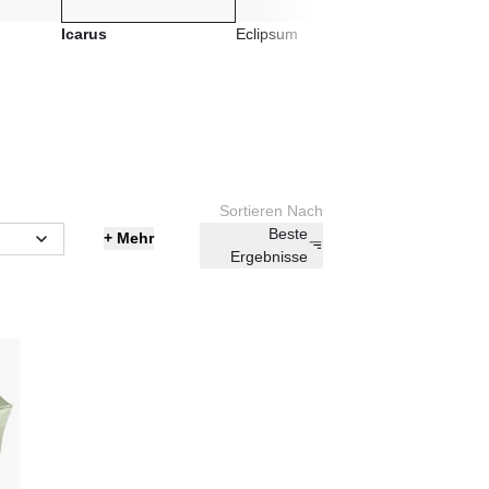
 Ein kompetenter und freundlicher Mitarbeiter erklärt Ihnen
Icarus
Eclipsum
rn Ihre Fragen.
Sortieren Nach
Beste
+
Mehr
Ergebnisse
ich