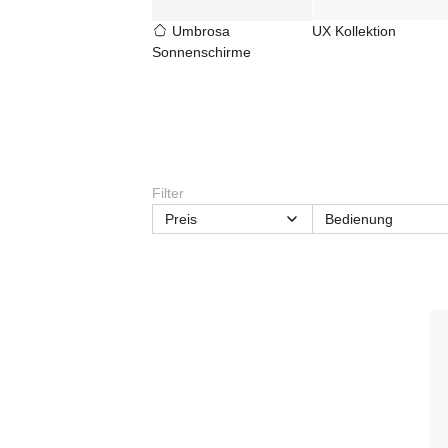
Umbrosa
UX Kollektion
Sonnenschirme
Filter
Preis
Bedienung
Lieferzeit
Material
Schirm-Features
Schirmart