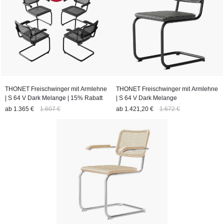
THONET Freischwinger mit Armlehne
THONET Freischwinger mit Armlehne
| S 64 V Dark Melange | 15% Rabatt
| S 64 V Dark Melange
ab
1.365 €
1.607 €
ab
1.421,20 €
1.672 €