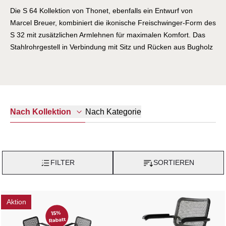
Die S 64 Kollektion von Thonet, ebenfalls ein Entwurf von
Marcel Breuer, kombiniert die ikonische Freischwinger-Form des
S 32 mit zusätzlichen Armlehnen für maximalen Komfort. Das
Stahlrohrgestell in Verbindung mit Sitz und Rücken aus Bugholz
oder Wiener Geflecht verleiht dem S 64 eine zeitlose Eleganz
und eine spürbare Leichtigkeit. Der Stuhl passt perfekt in private
Wohnräume, Konferenzsäle oder öffentliche Bereiche und ist
dank seines durchdachten Designs ein Symbol für Bauhaus-
Ästhetik und handwerkliche Präzision.
Nach Kategorie
Nach Kollektion
FILTER
SORTIEREN
Aktion