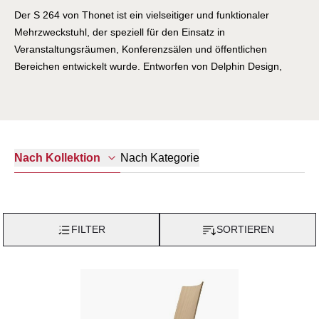
Der S 264 von Thonet ist ein vielseitiger und funktionaler
Mehrzweckstuhl, der speziell für den Einsatz in
Veranstaltungsräumen, Konferenzsälen und öffentlichen
Bereichen entwickelt wurde. Entworfen von Delphin Design,
verbindet er zeitlose Ästhetik mit intelligenten Funktionen. Der
stapelbare Freischwinger überzeugt durch sein leichtes
Stahlrohrgestell und bietet hohen Sitzkomfort dank ergonomisch
geformter Sitz- und Rückenflächen.
Nach Kategorie
Nach Kollektion
FILTER
SORTIEREN