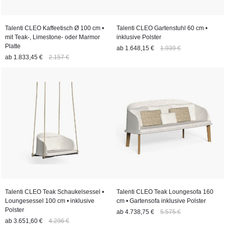
Talenti CLEO Kaffeetisch Ø 100 cm •
Talenti CLEO Gartenstuhl 60 cm •
mit Teak-, Limestone- oder Marmor
inklusive Polster
Platte
ab
1.648,15 €
1.939 €
ab
1.833,45 €
2.157 €
Talenti CLEO Teak Schaukelsessel •
Talenti CLEO Teak Loungesofa 160
Loungesessel 100 cm • inklusive
cm • Gartensofa inklusive Polster
Polster
ab
4.738,75 €
5.575 €
ab
3.651,60 €
4.296 €