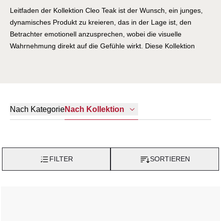
Leitfaden der Kollektion Cleo Teak ist der Wunsch, ein junges,
dynamisches Produkt zu kreieren, das in der Lage ist, den
Betrachter emotionell anzusprechen, wobei die visuelle
Wahrnehmung direkt auf die Gefühle wirkt. Diese Kollektion
entsteht aus der Lust, mit Kontrasten und neuen
Materialkombinationen zu spielen und zu experimentieren: die
natürliche Robustheit des Teakholzes, aktuelle
zementgebundene Oberflächen zusammen mit der
überraschenden Eleganz der Textilbespannungen schaffen eine
Nach Kategorie
Nach Kollektion
Linie, die sich perfekt jedem Stil und jedem Bereich im Freien
anpasst. Die lebhaften Farben und die tiefen Sitzflächen
vermitteln gute Stimmung und Relax. Eine schicke, trendy
Kollektion, frisch und fröhlich, für ein junges und
FILTER
SORTIEREN
junggebliebenes Publikum.