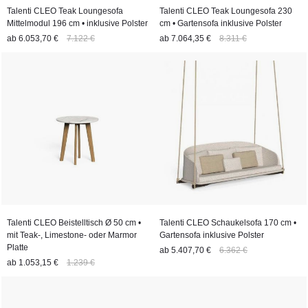
Talenti CLEO Teak Loungesofa
Talenti CLEO Teak Loungesofa 230
Mittelmodul 196 cm • inklusive Polster
cm • Gartensofa inklusive Polster
ab
6.053,70 €
7.122 €
ab
7.064,35 €
8.311 €
Talenti CLEO Beistelltisch Ø 50 cm •
Talenti CLEO Schaukelsofa 170 cm •
mit Teak-, Limestone- oder Marmor
Gartensofa inklusive Polster
Platte
ab
5.407,70 €
6.362 €
ab
1.053,15 €
1.239 €