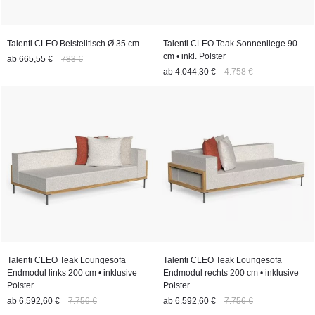
Talenti CLEO Beistelltisch Ø 35 cm
Talenti CLEO Teak Sonnenliege 90
cm • inkl. Polster
ab
665,55 €
783 €
ab
4.044,30 €
4.758 €
Talenti CLEO Teak Loungesofa
Talenti CLEO Teak Loungesofa
Endmodul links 200 cm • inklusive
Endmodul rechts 200 cm • inklusive
Polster
Polster
ab
6.592,60 €
7.756 €
ab
6.592,60 €
7.756 €