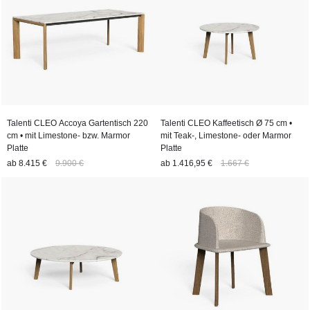
Talenti CLEO Accoya Gartentisch 220
Talenti CLEO Kaffeetisch Ø 75 cm •
cm • mit Limestone- bzw. Marmor
mit Teak-, Limestone- oder Marmor
Platte
Platte
ab
8.415 €
9.900 €
ab
1.416,95 €
1.667 €