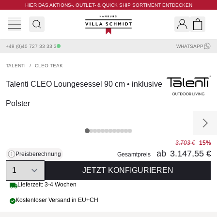
HIER DAS AKTIONS-, OUTLET- & QUICK SHIP SORTIMENT ENTDECKEN
Villa Schmidt
Search
Shopp
+49 (0)40 727 33 33 3
WHATSAPP
TALENTI
/
CLEO TEAK
Talenti CLEO Loungesessel 90 cm • inklusive
Polster
3.703 €
15%
ab
3.147,55 €
Preisberechnung
Gesamtpreis
Quantity
JETZT KONFIGURIEREN
Lieferzeit: 3-4 Wochen
Kostenloser Versand in EU+CH