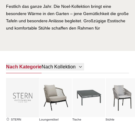
Festlich das ganze Jahr. Die Noel-Kollektion bringt eine
besondere Wärme in den Garten – jene Gemütlichkeit die große
Tafeln und besondere Anlässe begleitet. Großzügige Esstische
und komfortable Stühle schaffen den Rahmen für
unvergessliche Momente im Freien. Noel ist für alle die gerne
Gastgeber sind und ihre Gäste nicht nur einladen sondern
verwöhnen möchten.
Nach Kategorie
Nach Kollektion
STERN
Loungemöbel
Tische
Stühle