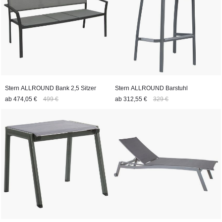
Stern ALLROUND Bank 2,5 Sitzer
Stern ALLROUND Barstuhl
ab
474,05 €
499 €
ab
312,55 €
329 €