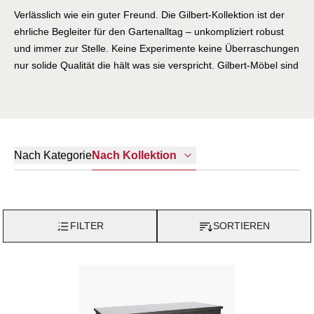
Verlässlich wie ein guter Freund. Die Gilbert-Kollektion ist der
ehrliche Begleiter für den Gartenalltag – unkompliziert robust
und immer zur Stelle. Keine Experimente keine Überraschungen
nur solide Qualität die hält was sie verspricht. Gilbert-Möbel sind
für Menschen gemacht die ihren Garten nutzen wollen ohne
sich Gedanken um ihre Möbel machen zu müssen. Einfach
hinsetzen und genießen.
Nach Kategorie
Nach Kollektion
FILTER
SORTIEREN