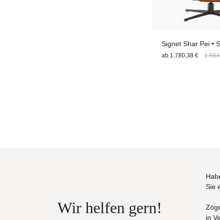
Signet Shar Pei • 
ab
1.780,38 €
1.884
Habe
Sie 
Wir helfen gern!
Zöge
in V