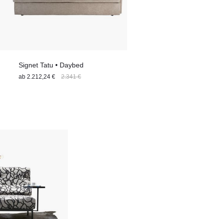
Signet Tatu • Daybed
ab
2.212,24 €
2.341 €