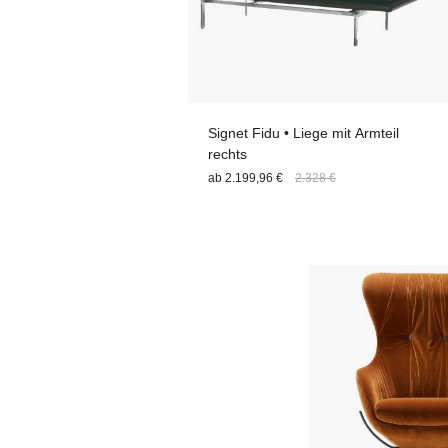
Signet Fidu • Liege mit Armteil
rechts
ab
2.199,96 €
2.328 €