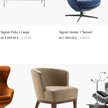
Signet Fidu • Liege
Signet Jester • Sessel
ab
1.864,48 €
1.973 €
ab
1.864,48 €
1.973 €