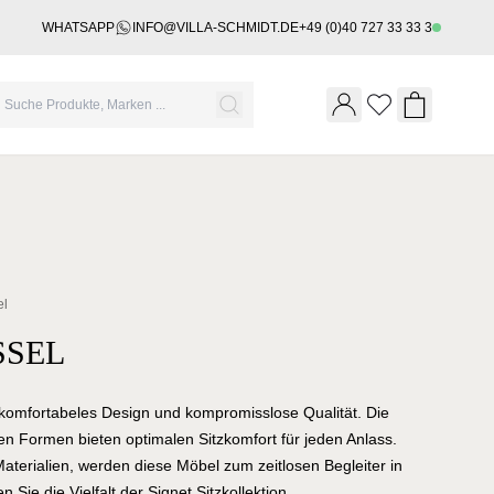
WHATSAPP
INFO@VILLA-SCHMIDT.DE
+49 (0)40 727 33 33 3
Wishlist
Shopping 
el
SSEL
 komfortabeles Design und kompromisslose Qualität. Die
 Formen bieten optimalen Sitzkomfort für jeden Anlass.
Materialien, werden diese Möbel zum zeitlosen Begleiter in
Sie die Vielfalt der Signet Sitzkollektion.