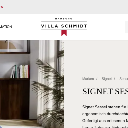
EN
Villa Schmidt
MATION
Marken
/
Signet
/
Sess
SIGNET SE
Signet Sessel stehen für
ergonomisch durchdachten
Gefertigt aus erlesenen 
Ihrem Zuhause. Entdecken 