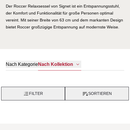
Der Roccer Relaxsessel von Signet ist ein Entspannungsstuhl,
der Komfort und Funktionalität für große Personen optimal
vereint. Mit seiner Breite von 63 cm und dem markanten Design
bietet Roccer großzügige Entspannung auf modernste Weise.
Die mechanische Verstellung des Sitz- und Fußbereichs sowie
die stufenlose Rückenverstellung mithilfe einer Gasdruckfeder
ermöglichen eine präzise Anpassung an individuelle
Komfortwünsche.
Nach Kategorie
Nach Kollektion
FILTER
SORTIEREN