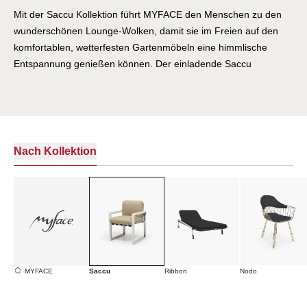
Mit der Saccu Kollektion führt MYFACE den Menschen zu den
wunderschönen Lounge-Wolken, damit sie im Freien auf den
komfortablen, wetterfesten Gartenmöbeln eine himmlische
Entspannung genießen können. Der einladende Saccu
Loungesessel wird von widerstandsfähigen Outdoor-
Performance-Lederriemen gehalten, die Bespannungsgurte sind
in einer breiten Farbpalette wetterfester Kunstleder erhältlich.
Diese Myface Kollektion ist ein Hingucker auf Ihrer Terrasse
oder im Garden, sie sorgt für eine ungezwungene Atmosphere
Nach Kollektion
und glückliche Momente. Das Saccu Gartensofa kombiniert
Komfort und Raffinesse. Dank seiner wetterfesten
Polsterunsgurteg wird die Erholung in einer bequemen und
dennoch modernen Umgebung im Freien, frei von Zwängen
oder Grenzen ermöglicht. GESCHAFFEN, UM DAS GLÜCK ZU
SUCHEN Inspiriert von den einfachen Dingen des Lebens wie
der Wärme der Sonne am Morgen, der Musik, die den Tag
MYFACE
Saccu
Ribbon
Nodo
einleitet, dem Outfit, das wir wählen, um uns stark zu fühlen -
Erfahrungen, die uns das tägliche Glück bescheren. MYAFCE ist