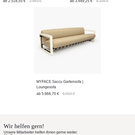
ab
2.518,55 €
2.963 €
ab
3.489,25 €
4.105 €
MYFACE Saccu Gartensofa |
Loungesofa
ab
5.866,70 €
6.902 €
Wir helfen gern!
Unsere Mitarbeiter helfen Ihnen gerne weiter: