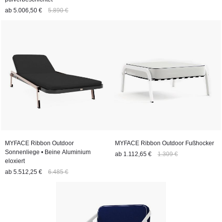
ab
5.006,50 €
5.890 €
MYFACE Ribbon Outdoor
MYFACE Ribbon Outdoor Fußhocker
Sonnenliege • Beine Aluminium
ab
1.112,65 €
1.309 €
eloxiert
ab
5.512,25 €
6.485 €