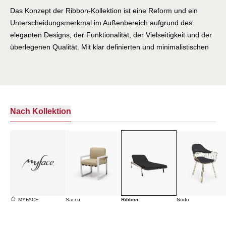
Das Konzept der Ribbon-Kollektion ist eine Reform und ein
Unterscheidungsmerkmal im Außenbereich aufgrund des
eleganten Designs, der Funktionalität, der Vielseitigkeit und der
überlegenen Qualität. Mit klar definierten und minimalistischen
Linien und zeitgenössischem Design zeichnet sich Ribbon durch
Funktionalität, Ergonomie, Polsterkomfort, moderne Materialien
und hochwertige Oberflächen aus. Durch seine klar definierten
minimalistischen Linien und sein zeitgemäßes Design zeichnet
sich der Ribbon-Stuhl durch Funktionalität, Ergonomie,
Nach Kollektion
Polsterkomfort, moderne Materialien und hochwertige
Oberflächen aus und stellt ein Unterscheidungsmerkmal in jeder
Außenumgebung dar. GESCHAFFEN, UM DAS GLÜCK ZU
SUCHEN Inspiriert von den einfachen Dingen des Lebens wie
der Wärme der Sonne am Morgen, der Musik, die den Tag
einleitet, dem Outfit, das wir wählen, um uns stark zu fühlen -
Erfahrungen, die uns das tägliche Glück bescheren. MYAFCE ist
MYFACE
Saccu
Ribbon
Nodo
eine Marke, die über Outdoor-Möbel hinausgeht und nicht nur
ein integraler, sondern ein grundlegender Bestandteil des