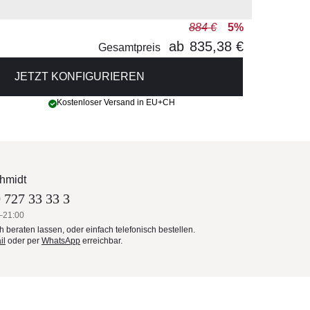
884 €
5%
ab
835,38 €
Gesamtpreis
JETZT KONFIGURIEREN
Kostenloser Versand in EU+CH
hmidt
 727 33 33 3
–21:00
ch beraten lassen, oder einfach telefonisch bestellen.
il
oder per
WhatsApp
erreichbar.