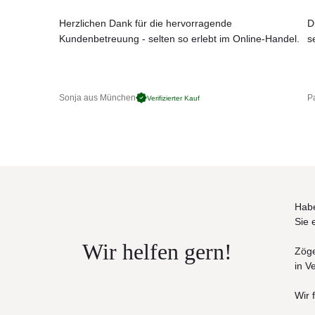
auch in zweifarbiger Ausführung
Herzlichen Dank für die hervorragende
D
Kundenbetreuung - selten so erlebt im Online-Handel.
Gewicht: 8,5 kg
s
Sonja aus München
Pa
Verifizierter Kauf
Habe
Sie 
Wir helfen gern!
Zöge
in V
Wir 