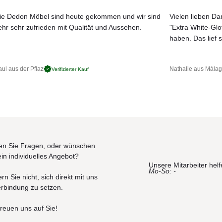
ie Dedon Möbel sind heute gekommen und wir sind
Vielen lieben Dan
ehr sehr zufrieden mit Qualität und Aussehen.
"Extra White-Gl
haben. Das lief s
ul aus der Pflaz
Nathalie aus Mála
Verifizierter Kauf
n Sie Fragen, oder wünschen
ein individuelles Angebot?
Unsere Mitarbeiter helf
Mo-So: -
rn Sie nicht, sich direkt mit uns
erbindung zu setzen.
freuen uns auf Sie!