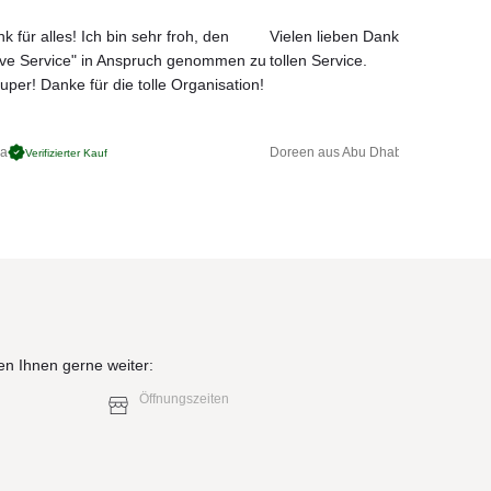
k für alles! Ich bin sehr froh, den
Vielen lieben Dank für das net
ove Service" in Anspruch genommen zu
tollen Service.
uper! Danke für die tolle Organisation!
ga
Doreen aus Abu Dhabi
Verifizierter Kauf
Verifizierter 
en Ihnen gerne weiter:
Öffnungszeiten