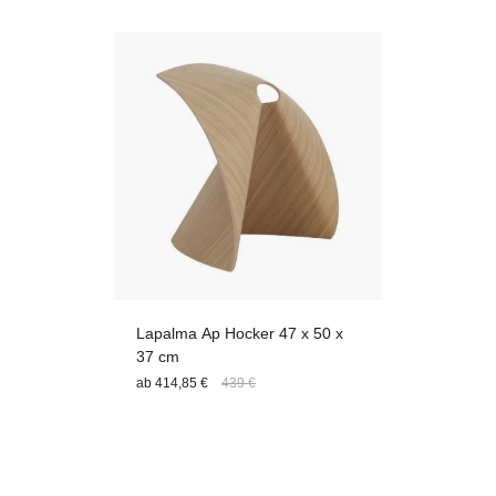
Lapalma Ap Hocker 47 x 50 x
37 cm
ab
414,85 €
439 €