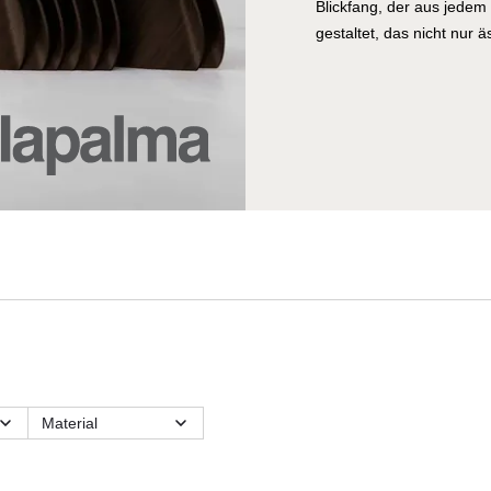
Blickfang, der aus jedem W
gestaltet, das nicht nur
Sitzkomfort bietet. Die L
Schmetterlinge und verlei
ihrer einzigartigen Ästh
Kollektion von Lapalma di
Schönheit und außergewöh
lassen Sie sich von ihr
Material