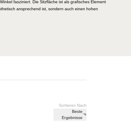
inkel fasziniert. Die Sitzfläche ist als grafisches Element
 ästhetisch ansprechend ist, sondern auch einen hohen
eichtigkeit dieser Stücke erinnert an den sanften Flug der
ht jedem Raum eine luftige Leichtigkeit und Eleganz. Mit
etik und ihrem herausragenden Komfort sind die Möbel der AP
e perfekte Wahl für alle, die auf der Suche nach zeitloser
nlicher Qualität sind. Entdecken Sie die AP Kollektion und
em Charme verzaubern.
Sortieren Nach
Beste
Ergebnisse