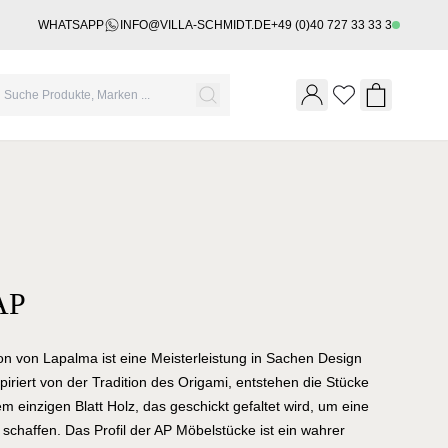
WHATSAPP
INFO@VILLA-SCHMIDT.DE
+49 (0)40 727 33 33 3
Wishlist
Shopping 
AP
ion von Lapalma ist eine Meisterleistung in Sachen Design
iriert von der Tradition des Origami, entstehen die Stücke
em einzigen Blatt Holz, das geschickt gefaltet wird, um eine
chaffen. Das Profil der AP Möbelstücke ist ein wahrer