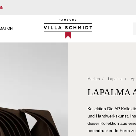
EN
Villa Schmidt
MATION
Marken
/
Lapalma
/
Ap
LAPALMA 
Kollektion Die AP Kollekt
und Handwerkskunst. Insp
dieser Kollektion aus ein
beeindruckende Form zu s