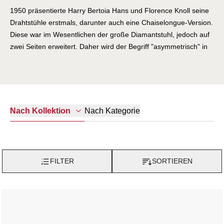
1950 präsentierte Harry Bertoia Hans und Florence Knoll seine
Drahtstühle erstmals, darunter auch eine Chaiselongue-Version.
Diese war im Wesentlichen der große Diamantstuhl, jedoch auf
zwei Seiten erweitert. Daher wird der Begriff "asymmetrisch" in
Bezug auf die Form verwendet. Damals war die Produktion aller
Bertoia-Stühle noch Jahre davon entfernt, von Knoll Design and
Development gelöst zu werden. Deshalb wurde entschieden, die
Chaiselongue nicht zu entwickeln. Es wurden zwei Prototypen
hergestellt. Im Jahr 2003 wurde einer von ihnen von Bertoias
Nach Kategorie
Nach Kollektion
Familie verkauft, und zu diesem Zeitpunkt erhielt Knoll Zugang
zur Chaiselongue, um sie als Modell für die Reproduktion zu
verwenden. Die ursprüngliche Chaiselongue sollte mit einer
durchgehenden gepolsterten Auflage versehen werden, die von
FILTER
SORTIEREN
Richard Schultz entworfen wurde. Die endgültige
Produktionsversion bietet optional eine Sitzauflage sowie die
ursprüngliche Vollbezugsoption.