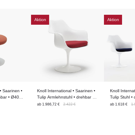
Aktion
Aktion
 • Saarinen •
Knoll International • Saarinen •
Knoll Interna
ehbar • Ø40cm
Tulip Armlehnstuhl • drehbar •
Tulip Stuhl •
tt
81cm x 68cm x 59cm | 17%
49cm x 53cm
ab
1.986,72 €
2.422 €
ab
1.618 €
1.
Rabatt