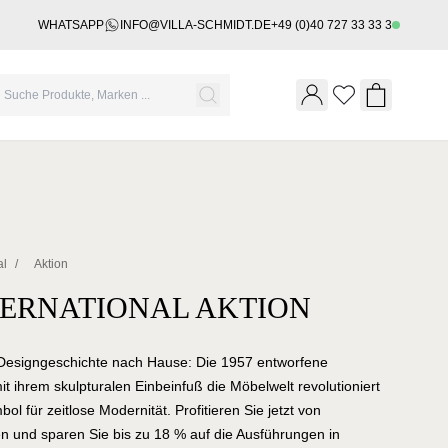
WHATSAPP
INFO@VILLA-SCHMIDT.DE
+49 (0)40 727 33 33 3
Wishlist
Shopping 
al
/
Aktion
TERNATIONAL AKTION
k Designgeschichte nach Hause: Die 1957 entworfene
it ihrem skulpturalen Einbeinfuß die Möbelwelt revolutioniert
ol für zeitlose Modernität. Profitieren Sie jetzt von
len und sparen Sie bis zu 18 % auf die Ausführungen in