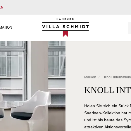
EN
Villa Schmidt
MATION
Marken
/
Knoll Internation
KNOLL IN
Holen Sie sich ein Stüc
Saarinen-Kollektion hat m
und ist bis heute das Symb
attraktiven Aktionsvortei