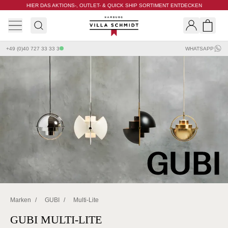
HIER DAS AKTIONS-, OUTLET- & QUICK SHIP SORTIMENT ENTDECKEN
Villa Schmidt
Search
Shopp
+49 (0)40 727 33 33 3
WHATSAPP
Marken
/
GUBI
/
Multi-Lite
GUBI MULTI-LITE