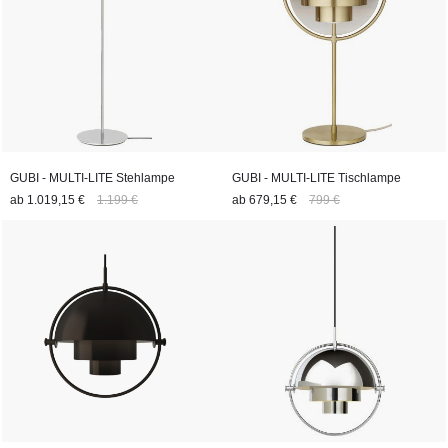
häuslichen Umgebung bereichert. Erhellen Sie Ihren Raum und
lassen Sie Ihrer Fantasie freien Lauf mit der Multi-Lite
Pendelleuchtenkollektion.
GUBI - MULTI-LITE Stehlampe
GUBI - MULTI-LITE Tischlampe
ab
1.019,15 €
1.199 €
ab
679,15 €
799 €