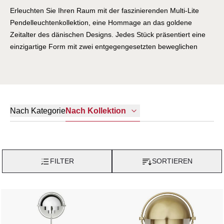
Erleuchten Sie Ihren Raum mit der faszinierenden Multi-Lite
Pendelleuchtenkollektion, eine Hommage an das goldene
Zeitalter des dänischen Designs. Jedes Stück präsentiert eine
einzigartige Form mit zwei entgegengesetzten beweglichen
Schirmen, die Sie einladen, Ihre eigene personalisierte
Beleuchtungskreation zu gestalten. Durch einfaches Drehen der
Schirme können Sie eine Vielzahl von
Beleuchtungskompositionen orchestrieren - Licht nach oben,
unten lenken oder ein fesselndes asymmetrisches Kunstwerk
Nach Kategorie
Nach Kollektion
formen, das Aufmerksamkeit erregt. Entworfen im Jahr 1972
trotzt dieses Design von Louis Weisdorf der Konvention, indem
es von seiner üblichen Verwendung repetitiver Elemente
abweicht. Stattdessen verkörpert es seine Leidenschaft für
FILTER
SORTIEREN
Vielfalt und Innovation. Im Kern ruht dieses
Beleuchtungswunder auf zwei zylindrischen Formen, liebevoll
umhüllt von einem Metallring, der die beiden viertelsphärischen
Schirme verankert. Das Ergebnis ist ein ikonisches Meisterwerk,
das die Zeit überdauert und mühelos die Atmosphäre jeder