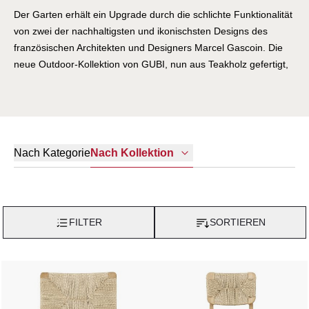
Der Garten erhält ein Upgrade durch die schlichte Funktionalität
von zwei der nachhaltigsten und ikonischsten Designs des
französischen Architekten und Designers Marcel Gascoin. Die
neue Outdoor-Kollektion von GUBI, nun aus Teakholz gefertigt,
repräsentiert eine bedeutende Innovation für Gascoins
ikonisches Design, indem sie den C-Stuhl für Mahlzeiten im
Freien anpasst und eine neue Lounge-Typologie zur GUBI-
Kollektion hinzufügt. Eine neue Outdoor-Version des beliebten
C-Stuhls - ein Esszimmerstuhl, der ursprünglich 1947 für den
Nach Kategorie
Nach Kollektion
Wohnungsbau in der Nachkriegszeit in Frankreich entworfen
wurde - wird draußen von einem weniger bekannten Juwel von
Gascoin, dem F-Stuhl, begleitet. Dieses selten gesehene Design
feierte 1949 seine Premiere auf der Wanderausstellung "Maison
FILTER
SORTIEREN
Rurale", die Möbel präsentieren sollte, die den speziellen
Bedürfnissen des Landlebens gerecht werden. Es wurde jedoch
nie in großer Stückzahl produziert, und originale Exemplare sind
heute Seltenheiten.