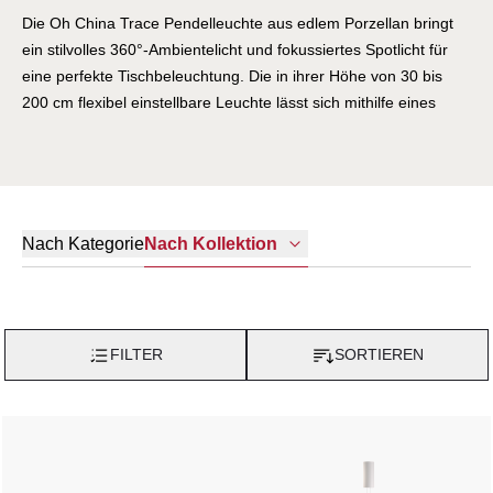
Die Oh China Trace Pendelleuchte aus edlem Porzellan bringt
ein stilvolles 360°-Ambientelicht und fokussiertes Spotlicht für
eine perfekte Tischbeleuchtung. Die in ihrer Höhe von 30 bis
200 cm flexibel einstellbare Leuchte lässt sich mithilfe eines
Klemmhebels leicht anpassen und fügt sich so mühelos über
Tisch, Bar oder Waschbecken ein. Mit ihrer sanften
Lichtstimmung und harmonischen Form passt die Oh China
ideal in Küche, Wohnraum oder Schlafzimmer und schafft
überall eine einladende Atmosphäre.
Nach Kategorie
Nach Kollektion
FILTER
SORTIEREN