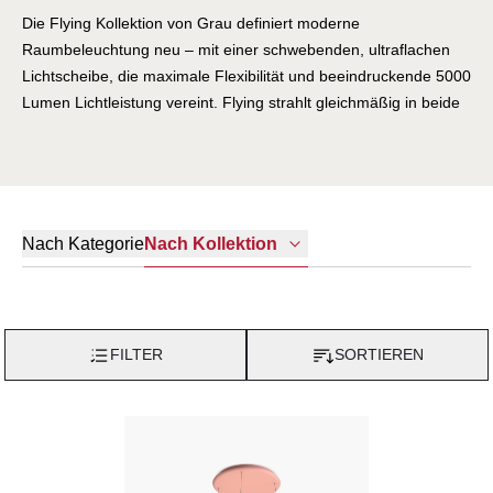
Die Flying Kollektion von Grau definiert moderne
Raumbeleuchtung neu – mit einer schwebenden, ultraflachen
Lichtscheibe, die maximale Flexibilität und beeindruckende 5000
Lumen Lichtleistung vereint. Flying strahlt gleichmäßig in beide
Richtungen und schafft eine weiche, atmosphärische
Beleuchtung, ideal für Esstische, Besprechungsräume oder als
skulpturales Highlight an der Decke. Höhenverstellbar und mit
einer indirekten, blendfreien Lichtverteilung, passt Flying sich
jeder Raumsituation optimal an.
Nach Kategorie
Nach Kollektion
FILTER
SORTIEREN