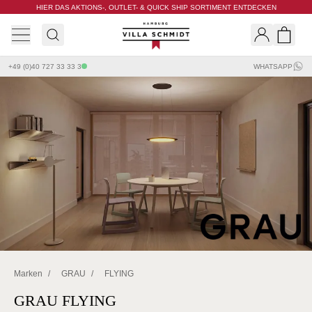
HIER DAS AKTIONS-, OUTLET- & QUICK SHIP SORTIMENT ENTDECKEN
Villa Schmidt
Search
Shopp
+49 (0)40 727 33 33 3
WHATSAPP
Marken
/
GRAU
/
FLYING
GRAU FLYING