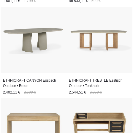
1.601,11 €
1.799 €
ab
533,11 €
599 €
ETHNICRAFT CANYON Esstisch
ETHNICRAFT TRESTLE Esstisch
Outdoor • Beton
Outdoor • Teakholz
2.402,11 €
2.699 €
2.544,51 €
2.859 €