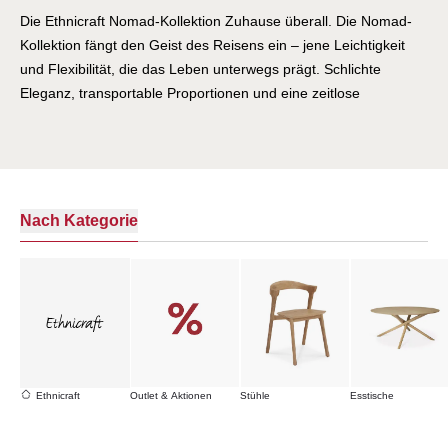
Die Ethnicraft Nomad-Kollektion Zuhause überall. Die Nomad-
Kollektion fängt den Geist des Reisens ein – jene Leichtigkeit
und Flexibilität, die das Leben unterwegs prägt. Schlichte
Eleganz, transportable Proportionen und eine zeitlose
Formensprache machen Nomad zu Begleitern, die in jede
Umgebung passen. Von der Stadtwohnung bis zum Landhaus,
vom minimalistischen Loft bis zum klassischen Interieur:
Nomad-Tische finden überall ihren Platz. Für alle, die
Veränderung lieben, ohne auf Beständigkeit zu verzichten.
Nach Kategorie
Ethnicraft
Outlet & Aktionen
Stühle
Esstische