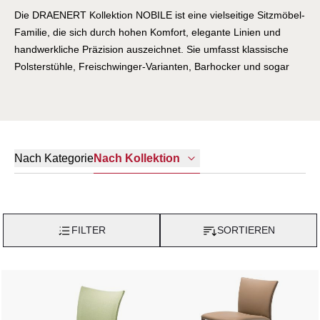
Die DRAENERT Kollektion NOBILE ist eine vielseitige Sitzmöbel-
Familie, die sich durch hohen Komfort, elegante Linien und
handwerkliche Präzision auszeichnet. Sie umfasst klassische
Polsterstühle, Freischwinger-Varianten, Barhocker und sogar
Bänke, die sich durch sorgfältig gearbeitete Polsterung und
Auswahl an hochwertigen Leder- und Stoffbezügen kombinieren
lassen. Charakteristisch für NOBILE-Modelle ist ein Design, das
Komfort und Leichtigkeit vereint, mit feinen Details wie weichen
Rückenlehnen, teilweise lederbezogenen Gestellen oder
Nach Kategorie
Nach Kollektion
filigranen Metallrahmen, und das sich sowohl im privaten
Essbereich als auch im Objektbereich gut integriert. Die Serie
bietet viele Varianten, von klassischen Esszimmerstühlen bis hin
zu loungigen Outdoor-Sitzen, und verbindet zeitlose Ästhetik mit
FILTER
SORTIEREN
funktionaler Sitzqualität.