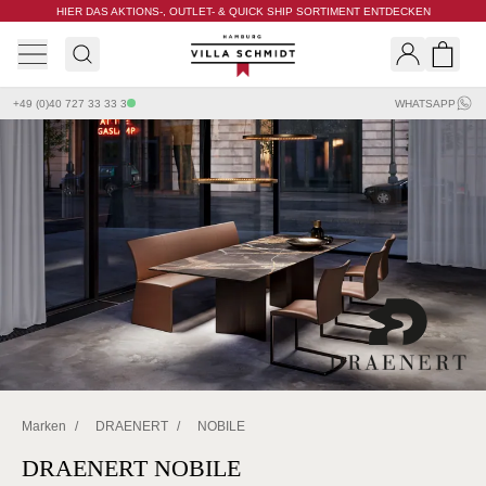
HIER DAS AKTIONS-, OUTLET- & QUICK SHIP SORTIMENT ENTDECKEN
Villa Schmidt
Search
Shopp
+49 (0)40 727 33 33 3
WHATSAPP
Marken
/
DRAENERT
/
NOBILE
DRAENERT NOBILE