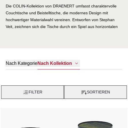
Die COLIN-Kollektion von DRAENERT umfasst charaktervolle
Couchtische und Beistelltische, die modernes Design mit
hochwertiger Materialwahl vereinen. Entworfen von Stephan
Veit, zeichnen sich die Tische durch ein Spiel aus horizontalen
und vertikalen Linien aus, bei dem eine Tischplatte aus
Naturstein oder farbigem Glas elegant in einem runden,
beschichteten Metallgestell eingebettet ist und dadurch leicht
und skulptural wirkt. Varianten der Kollektion bieten
unterschiedliche Größen und Kombinationen von Materialien
Nach Kategorie
Nach Kollektion
wie Naturstein, Glas und Metall, sodass sie als einzelner
Blickfang oder in Kombination im Wohnraum eingesetzt werden
können. Durch ihre klare, reduzierte Formensprache passen sie
stilvoll in zeitgenössische Wohnlandschaften und unterstreichen
FILTER
SORTIEREN
den Anspruch der DRAENERT-Manufaktur an hochwertige,
designorientierte Möbel.