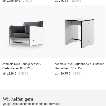
ab
1.266,50 €
1.490 €
ab
2.975 €
3.500 €
conmoto Riva Loungesessel •
conmoto Riva Gartenhocker • Outdoor
Gartensessel 80 × 82 cm
Beistelltisch 35 × 35 cm
ab
1.326 €
1.560 €
ab
420,75 €
495 €
Wir helfen gern!
Unsere Mitarbeiter helfen Ihnen gerne weiter: