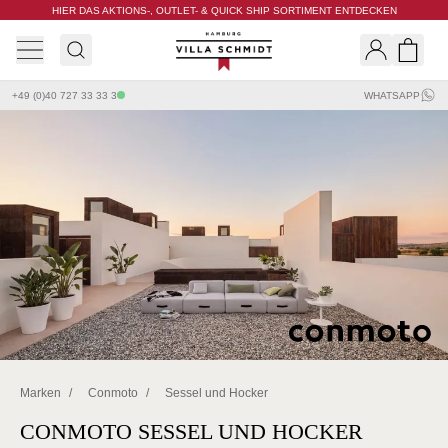
HIER DAS AKTIONS-, OUTLET- & QUICK SHIP SORTIMENT ENTDECKEN
Villa Schmidt
Search
Shopp
+49 (0)40 727 33 33 3
WHATSAPP
Marken
/
Conmoto
/
Sessel und Hocker
CONMOTO SESSEL UND HOCKER