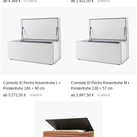
ab
4.369 €
5.140 €
ab
2.932,50 €
3.450 €
Conmoto El Pecho Kissentruhe L •
Conmoto El Pecho Kissentruhe M •
Polstertruhe 180 × 90 cm
Polstertruhe 130 × 57 cm
ab
3.272,50 €
3.850 €
ab
1.997,50 €
2.350 €