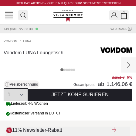
HIER DAS AKTIONS-, OUTLET- & QUICK SHIP SORTIMENT ENTDECKEN
Villa Schmidt
Search
Shopp
+49 (0)40 727 33 33 3
WHATSAPP
VONDOM
/
LUNA
Vondom LUNA Loungetisch
1.231 €
6%
ab
1.146,06 €
Preisberechnung
Gesamtpreis
Quantity
JETZT KONFIGURIEREN
Lieferzeit: 4-5 Wochen
Kostenloser Versand in EU+CH
11% Newsletter-Rabatt