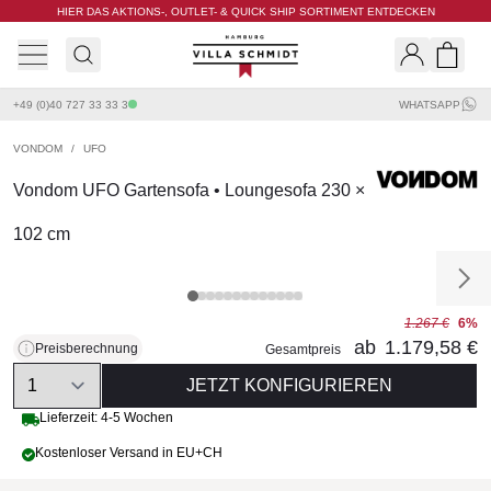
HIER DAS AKTIONS-, OUTLET- & QUICK SHIP SORTIMENT ENTDECKEN
Villa Schmidt
Search
Shopp
+49 (0)40 727 33 33 3
WHATSAPP
VONDOM
/
UFO
Vondom UFO Gartensofa • Loungesofa 230 ×
102 cm
1.267 €
6%
ab
1.179,58 €
Preisberechnung
Gesamtpreis
Quantity
JETZT KONFIGURIEREN
Lieferzeit: 4-5 Wochen
Kostenloser Versand in EU+CH