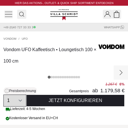
HIER DAS AKTIONS-, OUTLET- & QUICK SHIP SORTIMENT ENTDECKEN
Villa Schmidt
Search
Shopp
+49 (0)40 727 33 33 3
WHATSAPP
VONDOM
/
UFO
Vondom UFO Kaffeetisch • Loungetisch 100 ×
100 cm
1.267 €
6%
ab
1.179,58 €
Preisberechnung
Gesamtpreis
Quantity
JETZT KONFIGURIEREN
Lieferzeit: 4-5 Wochen
Kostenloser Versand in EU+CH