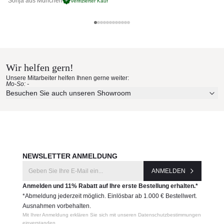
Sonja aus München
Pa
Verifizierter Kauf
Poltrona Frau Materialmuster
nach Hause bestellen
Wir helfen gern!
Erleben Sie unsere Stoffe und Materialien ganz in Ruhe in
Unsere Mitarbeiter helfen Ihnen gerne weiter:
Ihren eigenen vier Wänden.
Mo-So: -
Aktuelle Originalstoffe des Herstellers
Besuchen Sie auch unseren Showroom
Farbe, Struktur und Haptik authentisch erleben
Persönliche Beratung bei Ihrer Konfiguration
JETZT MUSTER BESTELLEN
NEWSLETTER ANMELDUNG
ANMELDEN
Anmelden und 11% Rabatt auf Ihre erste Bestellung erhalten.*
*Abmeldung jederzeit möglich. Einlösbar ab 1.000 € Bestellwert.
Ausnahmen vorbehalten.
Mit Ihrer Anmeldung erklären Sie sich mit unseren Datenschutzbestimmungen
einverstanden.