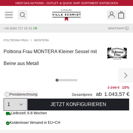
HIER DAS AKTIONS-, OUTLET- & QUICK SHIP SORTIMENT ENTDECKEN
Villa Schmidt
Search
Shopp
+49 (0)40 727 33 33 3
WHATSAPP
POLTRONA FRAU
/
MONTERA
Poltrona Frau MONTERA Kleiner Sessel mit
Beine aus Metall
1.166 €
10%
ab
1.043,57 €
Preisberechnung
Gesamtpreis
Quantity
JETZT KONFIGURIEREN
Lieferzeit: 6-8 Wochen
Kostenloser Versand in EU+CH