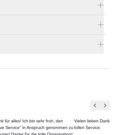
Produktnummer:
5145112-S
t für
Hersteller:
Poltrona Frau
gkeit
e bestellen
, die
en vier Wänden.
t
et
che,
k für alles! Ich bin sehr froh, den
Vielen lieben Dank für das net
 aus
ove Service" in Anspruch genommen zu
tollen Service.
ch-
uper! Danke für die tolle Organisation!