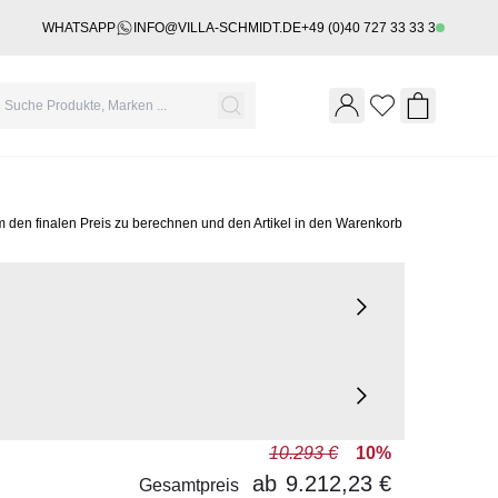
WHATSAPP
INFO@VILLA-SCHMIDT.DE
+49 (0)40 727 33 33 3
Wishlist
Shopping 
m den finalen Preis zu berechnen und den Artikel in den Warenkorb
10.293 €
10%
ab
9.212,23 €
Gesamtpreis