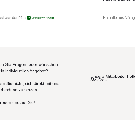
tände abzulegen. Der Sessel 2019 ist ein zeitloses Meisterwerk, das d
en Materialien und sein elegantes Design beeindruckt.
ren Bezug und die dazugehörigen Kissen.
ul aus der Pflaz
Nathalie aus Mála
Verifizierter Kauf
olorSphere® Impact Less ist das neue Farbsystem von Polt
lzahl von Farbtönen.
und doch unglaublich weich und samtig beim Angreifen. Pelle 
n Verarbeitung und zeigt eine Auswahl an vollnarbigen Leder.
er greift sich besonders weich an und zeichnet sich durch sa
erten Objekts der Kollektion betont wird.
n Sie Fragen, oder wünschen
ein individuelles Angebot?
innlicher Weichheit, das an die Haptik von Samt erinnert. P
Unsere Mitarbeiter helf
ltrona Frau, das durch ein sorgfältiges und delikates Verfahre
Mo-So: -
rn Sie nicht, sich direkt mit uns
erbindung zu setzen.
itage-Leder ist in sechs warmen Farbtönen erhältlich, die au
eisen. Die Kollektion bringt Weiche zum Ausdruck, sie ist lebe
freuen uns auf Sie!
ers betont wird; sie ist voll und körperhaft.