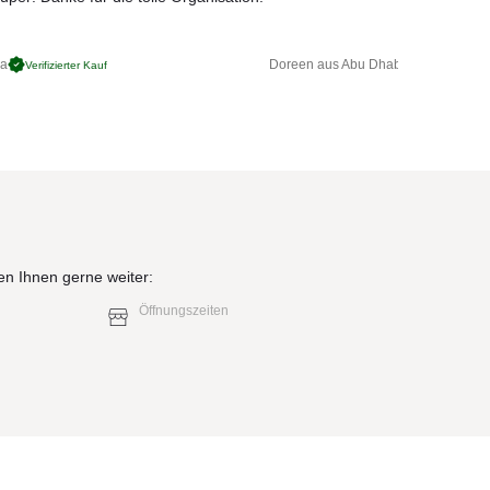
urch
ga
Doreen aus Abu Dhabi
Verifizierter Kauf
Verifizierter 
rona
Frau®
mtige
elle
en Ihnen gerne weiter:
n zur
Öffnungszeiten
f die
ndige