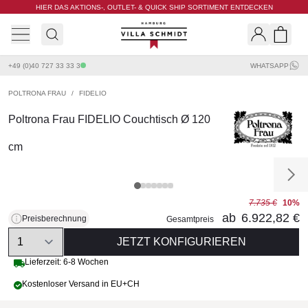
HIER DAS AKTIONS-, OUTLET- & QUICK SHIP SORTIMENT ENTDECKEN
Villa Schmidt
Search
Shopp
+49 (0)40 727 33 33 3
WHATSAPP
POLTRONA FRAU
/
FIDELIO
Poltrona Frau FIDELIO Couchtisch Ø 120
cm
7.735 €
10%
ab
6.922,82 €
Preisberechnung
Gesamtpreis
Quantity
JETZT KONFIGURIEREN
Lieferzeit: 6-8 Wochen
Kostenloser Versand in EU+CH